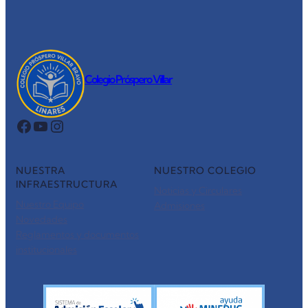
Colegio Próspero Villar
Facebook
YouTube
Instagram
NUESTRA
NUESTRO COLEGIO
INFRAESTRUCTURA
Noticias y Circulares
Nuestro Equipo
Admisiones
Novedades
Reglamentos y documentos
institucionales