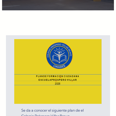
Se da a conocer el siguiente plan de el