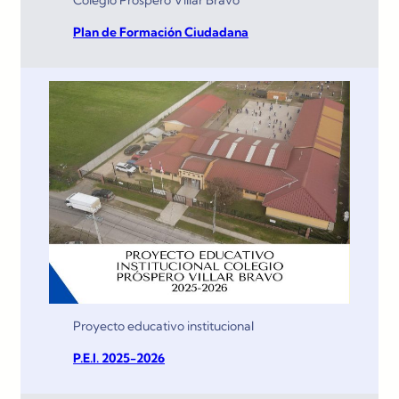
Colegio Próspero Villar Bravo
Plan de Formación Ciudadana
Proyecto educativo institucional
P.E.I. 2025-2026